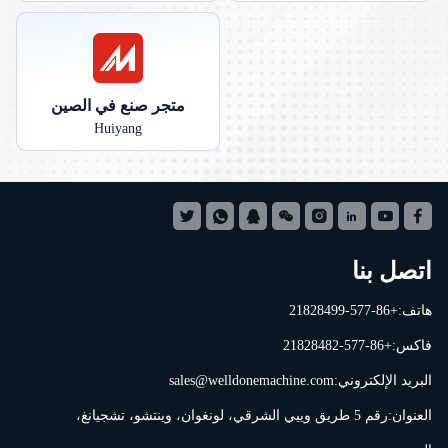
متجر صنع في الصين
Huiyang
اتصل بنا
هاتف:+86-577-21828499
فاكس:+86-577-21828482
البريد الإلكتروني:
sales@welldonemachine.com
العنوان:رقم 5 طريق وييي الشرقي، لونغوان، وينتشو، تشجيانغ،