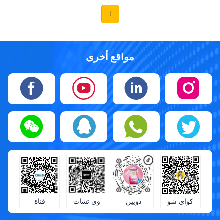
1
مواقع أخرى
كواي شو
وي تشات
دويين
قناة