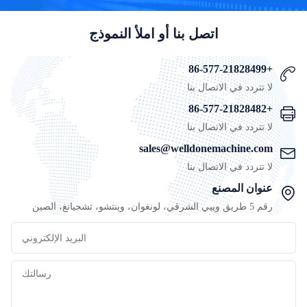
اتصل بنا أو املأ النموذج
+86-577-21828499
لا تتردد في الاتصال بنا
+86-577-21828482
لا تتردد في الاتصال بنا
sales@welldonemachine.com
لا تتردد في الاتصال بنا
عنوان المصنع
رقم 5 طريق وييي الشرقي، لونغوان، وينتشو، تشجيانغ، الصين