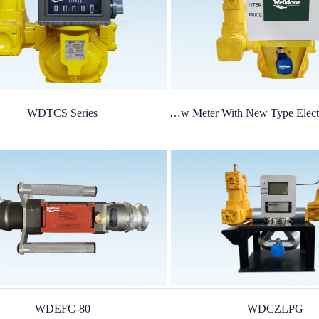
WDTCS Series
Positive Displacement Flow Meter With New Type Electronic Register
WDEFC-80
WDCZLPG