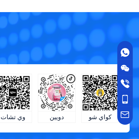
كواي شو
وي تشات
دويين