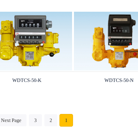
WDTCS-50-K
WDTCS-50-N
Next Page
3
2
1