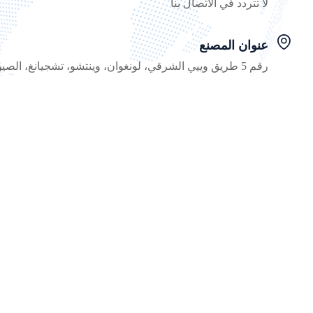
لا تتردد في الاتصال بنا
عنوان المصنع
رقم 5 طريق وييي الشرقي، لونغوان، وينتشو، تشجيانغ، الصين