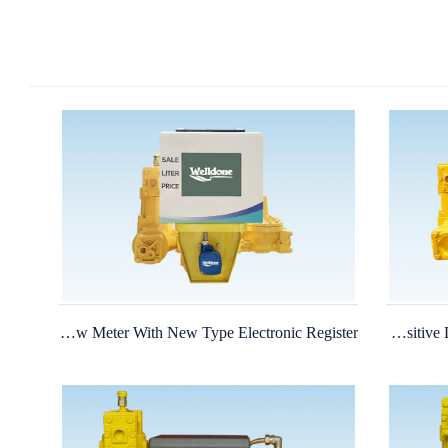
LPG Positive Displacement Flow Meter With New Type Electronic Register
WDTCS-50 Positive Displacement Flow Meter With Pulser