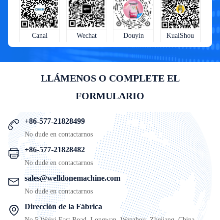
KuaiShou
Wechat
Douyin
Canal
LLÁMENOS O COMPLETE EL
FORMULARIO
+86-577-21828499
No dude en contactarnos
+86-577-21828482
No dude en contactarnos
sales@welldonemachine.com
No dude en contactarnos
Dirección de la Fábrica
No.5 Weiyi East Road, Longwan, Wenzhou, Zhejiang, China